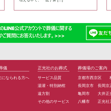
葬儀
正光社のお葬式
葬儀場のご案内
主になられる方へ
サービス品質
京都市西京区 
湯灌・特別納棺
長岡京市 長岡京
遠方割
亀岡市 大井正
その他のサービス
八幡市 正光社