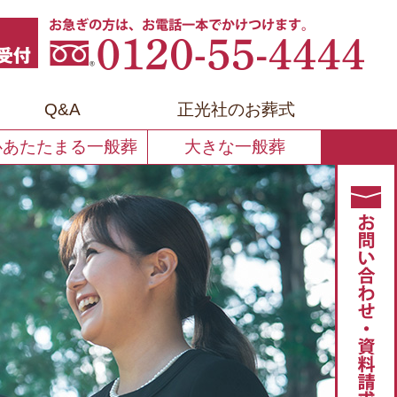
お急
Q&A
正光社のお葬式
心あたたまる一般葬
大きな一般葬