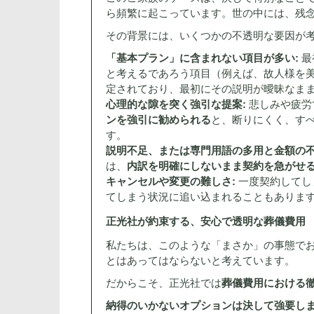
ら頻繁に起こっています。世の中には、残
その背景には、いくつかの不透明な要因が
「基本プラン」に含まれない項目が多い:
最
と考えるであろう項目（例えば、故人様を
定されており、最初にその説明が曖昧なま
心理的な隙を突く強引な提案:
悲しみや疲労
ンを強引に勧められる
と、断りにくく、す
す。
説明不足、または専門用語の多用と金額の不
は、
内訳を明確にしないまま契約を急がせ
キャンセルや変更の難しさ:
一度契約してし
てしまう状況に追い込まれることもありま
正光社が約束する、安心で透明な葬儀費用
私たちは、このような「まさか」の事態で
とはあってはならないと考えています。
だからこそ、正光社では
葬儀費用における
納得のいかないオプションは決して強要しま