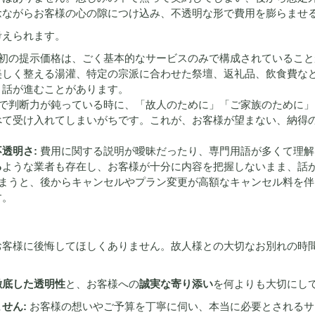
念ながらお客様の心の隙につけ込み、不透明な形で費用を膨らませ
考えられます。
初の提示価格は、ごく基本的なサービスのみで構成されていること
美しく整える湯灌、特定の宗派に合わせた祭壇、返礼品、飲食費な
ま話が進むことがあります。
で判断力が鈍っている時に、「故人のために」「ご家族のために」
べて受け入れてしまいがちです。これが、お客様が望まない、納得
透明さ:
費用に関する説明が曖昧だったり、専門用語が多くて理解
る
ような業者も存在し、お客様が十分に内容を把握しないまま、話
まうと、後からキャンセルやプラン変更が高額なキャンセル料を伴
す。
お客様に後悔してほしくありません。故人様との大切なお別れの時
徹底した透明性
と、お客様への
誠実な寄り添い
を何よりも大切にし
せん:
お客様の想いやご予算を丁寧に伺い、本当に必要とされるサ