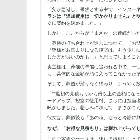
「父が急逝し、呆然とする中で、インター
ランは『追加費用は一切かかりません』と
ぐに契約を決めました。」
しかし、ここからが「まさか」の連続だっ
「葬儀の打ち合わせが進むにつれて、『お
『皆様がお集まりになる控室は、もう少し
した方が良いのかも…』と思ってしまうこ
喪主様は、葬儀の準備に追われる中で、一
も、具体的な金額が頭に入ってこなかった
そして、葬儀が滞りなく終わり、ようやく
「**最初の見積もりから倍以上の金額にな
ードアップ、控室の使用料、さらには担当
眩がしました。悲しみに加えて、まさかこ
彼女は、葬儀後も「あの時、もっと冷静に
なぜ、「お得な見積もり」は膨れ上がって
このご家族のケースは、決して特別なこと