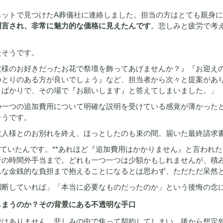
ネットで見つけたA葬儀社に連絡しました。担当の方はとても親身
明言され、非常に魅力的な価格に見えたんです
。悲しみと疲労で考
たそうです。
父様のお好きだったお花で祭壇を飾ってあげませんか？』『お迎え
ゆとりのある方が良いでしょう』など、担当者から次々と提案があ
とばかりで、その場で『お願いします』と答えてしまいました。」
つ一つの追加費用について明確な説明を受けている感覚が薄かった
そうです。
故人様とのお別れを終え、ほっとしたのも束の間。届いた最終請求
っていたんです。**あれほど『追加費用はかかりません』と言われ
者の時間外手当まで。どれも一つ一つは少額かもしれませんが、積
んな金銭的な負担まで抱えることになるとは思わず、ただただ呆然
判断していれば」「本当に必要なものだったのか」という後悔の念
しまうのか？その背景にある不透明な手口
ではありません。悲しみの中で焦って契約してしまい、後から想定